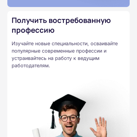
специальностям, утвержденным
Приказом Минпросвещения
Получить востребованную
России от 14.07.2023 N 534 в
профессию
соответствии с Федеральными
государственными
Изучайте новые специальности, осваивайте
образовательными стандартами
популярные современные профессии и
профессионального образования.
устраивайтесь на работу к ведущим
Удостоверения и дипломы о
работодателям.
прохождении обучения
принимаются работодателями по
всей России.