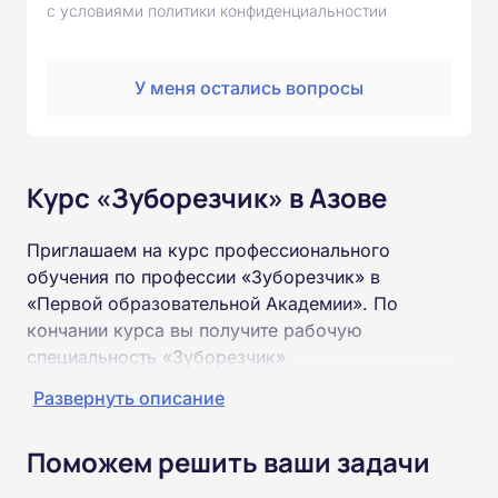
с условиями политики конфиденциальностии
У меня остались вопросы
Курс «Зуборезчик» в Азове
Приглашаем на курс профессионального
обучения по профессии «Зуборезчик» в
«Первой образовательной Академии». По
кончании курса вы получите рабочую
специальность «Зуборезчик»
соответствующего разряда.
Развернуть описание
Пройти обучение и получить удостоверение
Поможем решить ваши задачи
можно на базе неполного и полного среднего
образования (9 или 11 классов).