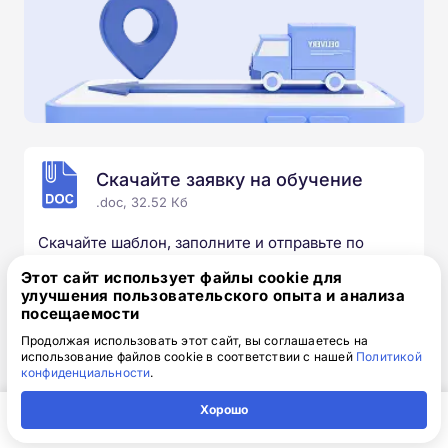
Скачайте заявку на обучение
.doc, 32.52 Кб
Скачайте шаблон, заполните и отправьте по
электронной почте
info@1-academy.ru
.
Этот сайт использует файлы cookie для
Обязательно укажите контактный номер телефон.
улучшения пользовательского опыта и анализа
Наш специалист свяжется с вами и утонит все
посещаемости
детали.
Продолжая использовать этот сайт, вы соглашаетесь на
использование файлов cookie в соответствии с нашей
Политикой
конфиденциальности
.
Хорошо
Выбирайте курс под свои цели
Главная
Регион
Поиск
Контакты
Компания