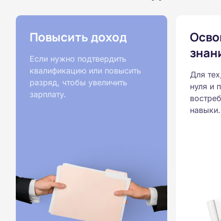
Повысить доход
Осво
знан
Если нужно подтвердить
квалификацию или повысить
Для тех
разряд, чтобы увеличить
нуля и 
зарплату.
востреб
навыки.