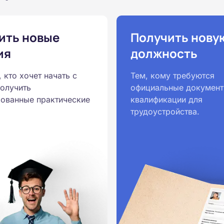
ить новые
Получить нову
ия
должность
, кто хочет начать с
Тем, кому требуются
получить
официальные документ
ованные практические
квалификации для
трудоустройства.