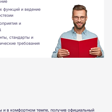
ание
х функций и ведение
естезии
оприятия и
д
ты, стандарты и
ические требования
ы и в комфортном темпе, получив официальный