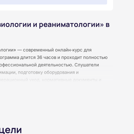
зиологии и реаниматологии» в
ологии» — современный онлайн‑курс для
ограмма длится 36 часов и проходит полностью
рофессиональной деятельностью. Слушатели
имации, подготовку оборудования и
перационный уход, нормативные документы и
ий, без видеолекций и без видеоконференций: все
ном 24/7. После каждого раздела предусмотрены
авершении курса слушатели получают
ого образца.
 цели