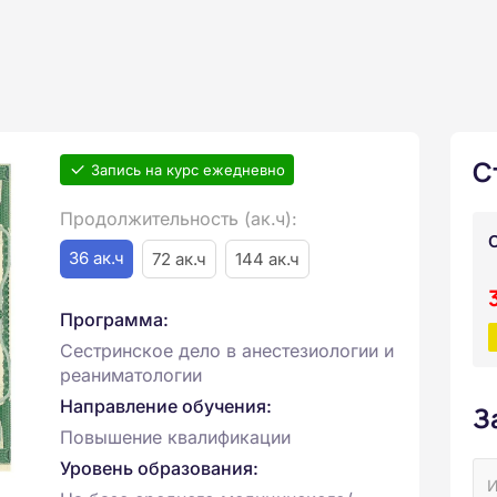
С
Запись на курс ежедневно
Продолжительность (ак.ч):
36 ак.ч
72 ак.ч
144 ак.ч
Программа:
Сестринское дело в анестезиологии и
реаниматологии
Направление обучения:
З
Повышение квалификации
Уровень образования: