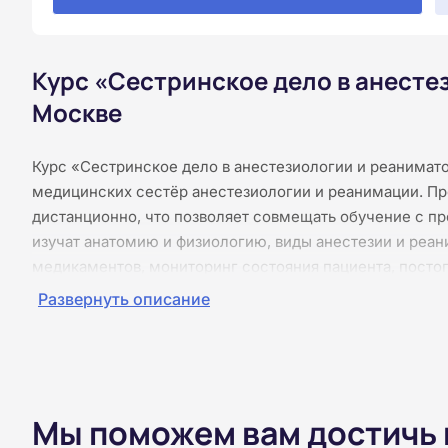
Курс «Сестринское дело в анесте
Москве
Курс «Сестринское дело в анестезиологии и реанимат
медицинских сестёр анестезиологии и реанимации. Пр
дистанционно, что позволяет совмещать обучение с п
изучат анатомию и физиологию, виды анестезии и реан
медикаментов, мониторинг состояния пациента, посто
требования. Обучение проходит без практических занят
Развернуть описание
материалы представлены в текстовом формате, доступ
тесты, а итоговая аттестация проводится онлайн. По з
удостоверение о повышении квалификации установленн
Мы поможем вам достичь