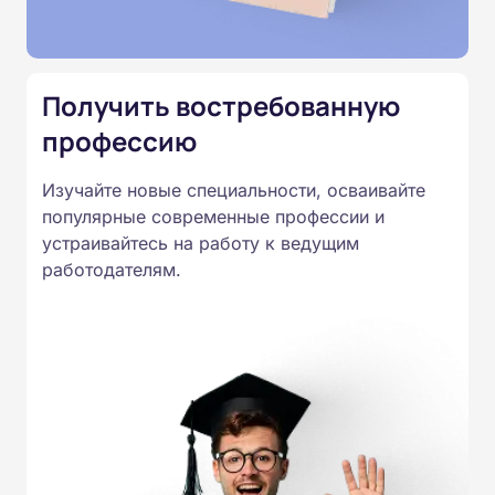
Подготовка ведется по всем
специальностям, утвержденным
Приказом Минпросвещения
Получить востребованную
России от 14.07.2023 N 534 в
профессию
соответствии с Федеральными
государственными
Изучайте новые специальности, осваивайте
образовательными стандартами
популярные современные профессии и
профессионального образования.
устраивайтесь на работу к ведущим
Удостоверения и дипломы о
работодателям.
прохождении обучения
принимаются работодателями по
всей России.