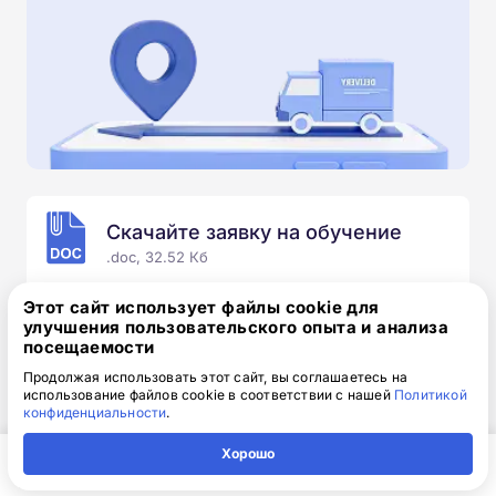
Скачайте заявку на обучение
.doc, 32.52 Кб
Скачайте шаблон, заполните и отправьте по
Этот сайт использует файлы cookie для
электронной почте
info@1-academy.ru
.
улучшения пользовательского опыта и анализа
посещаемости
Обязательно укажите контактный номер телефон.
Наш специалист свяжется с вами и утонит все
Продолжая использовать этот сайт, вы соглашаетесь на
использование файлов cookie в соответствии с нашей
Политикой
детали.
конфиденциальности
.
Хорошо
Главная
Регион
Поиск
Контакты
Компания