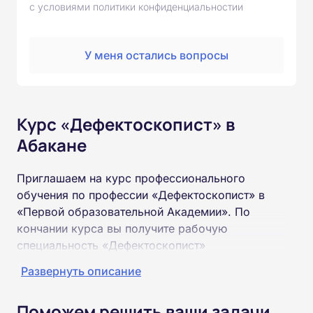
с условиями политики конфиденциальностии
У меня остались вопросы
Курс «Дефектоскопист» в
Абакане
Приглашаем на курс профессионального
обучения по профессии «Дефектоскопист» в
«Первой образовательной Академии». По
кончании курса вы получите рабочую
специальность «Дефектоскопист»
соответствующего разряда.
Развернуть описание
Пройти обучение и получить удостоверение
Поможем решить ваши задачи
можно на базе неполного и полного среднего