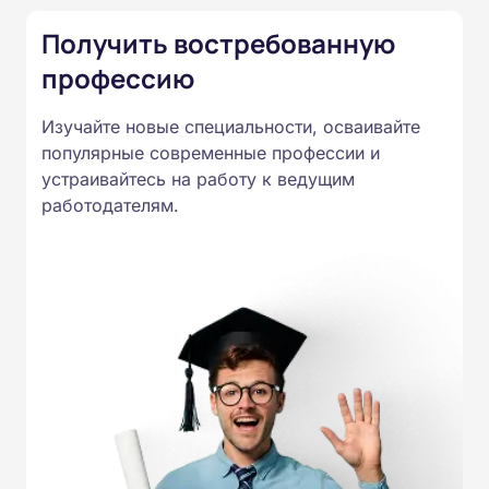
России от 14.07.2023 N 534 в
Получить востребованную
соответствии с Федеральными
профессию
государственными
образовательными стандартами
Изучайте новые специальности, осваивайте
профессионального образования.
популярные современные профессии и
Удостоверения и дипломы о
устраивайтесь на работу к ведущим
прохождении обучения
работодателям.
принимаются работодателями по
всей России.