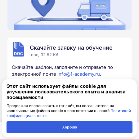
Скачайте заявку на обучение
.doc, 32.52 Кб
Скачайте шаблон, заполните и отправьте по
электронной почте
info@1-academy.ru
.
Обязательно укажите контактный номер телефон.
Этот сайт использует файлы cookie для
Наш специалист свяжется с вами и утонит все
улучшения пользовательского опыта и анализа
детали.
посещаемости
Продолжая использовать этот сайт, вы соглашаетесь на
использование файлов cookie в соответствии с нашей
Политикой
конфиденциальности
.
Выбирайте курс под свои цели
Хорошо
Главная
Регион
Поиск
Контакты
Компания