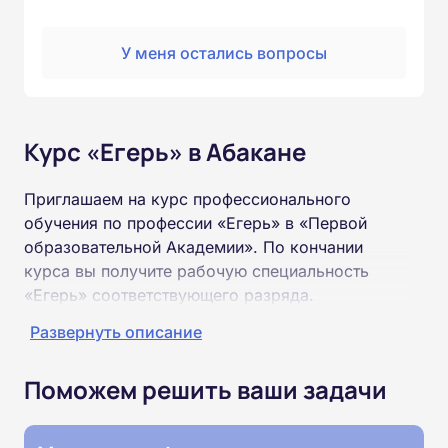
У меня остались вопросы
Курс «Егерь» в Абакане
Приглашаем на курс профессионального
обучения по профессии «Егерь» в «Первой
образовательной Академии». По кончании
курса вы получите рабочую специальность
«Егерь» соответствующего разряда.
Развернуть описание
Пройти обучение и получить удостоверение
можно на базе неполного и полного среднего
Поможем решить ваши задачи
образования (9 или 11 классов).
Обучение проводится дистанционно на