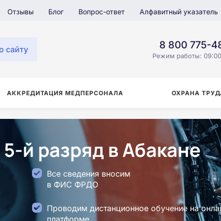
Отзывы
Блог
Вопрос-ответ
Алфавитный указатель
8 800 775-4
о сайту
Режим работы: 09:00
АККРЕДИТАЦИЯ МЕДПЕРСОНАЛА
ОХРАНА ТРУД
5-й разряд в Абакане
Все сведения вносим
в ФИС ФРДО
Проводим дистанционное обучение на онла
платформе