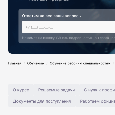
Ответим на все ваши вопросы
Нажимая на кнопку «Узнать подробности», вы соглаша
/
/
/
Главная
Обучение
Обучение рабочим специальностям
О курсе
Решаемые задачи
С нуля к профи
Документы для поступления
Работаем офици