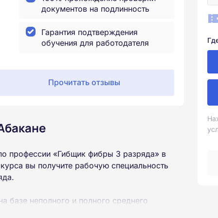
документов на подлинность
Гарантия подтверждения
Гд
обучения для работодателя
Прочитать отзывы
На
 Абакане
ус
по профессии «Гибщик фибры 3 разряда» в
 курса вы получите рабочую специальность
яда.
на базе неполного и полного среднего