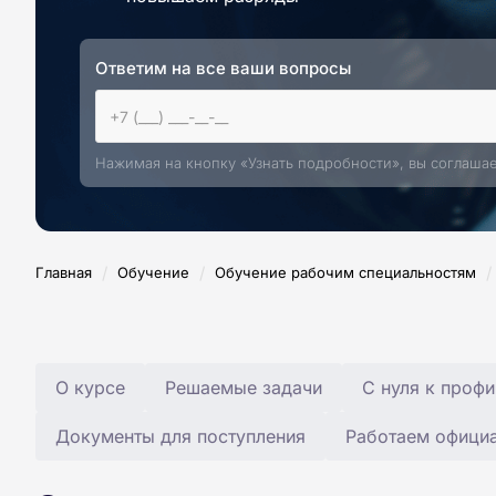
Ответим на все ваши вопросы
Нажимая на кнопку «Узнать подробности», вы соглаша
/
/
/
Главная
Обучение
Обучение рабочим специальностям
О курсе
Решаемые задачи
С нуля к профи
Документы для поступления
Работаем офици