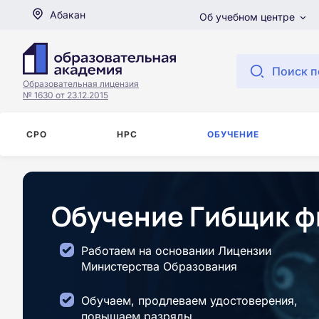
Абакан
Об учебном центре
Поиск п
Образовательная лицензия
№ 1630 от 23.12.2015
СРО
НРС
ОБУЧЕНИЕ
Обучение Гибщик ф
Работаем на основании Лицензии
Министерства Образования
Обучаем, продлеваем удостоверения,
повышаем разряды