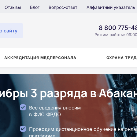
Отзывы
Блог
Вопрос-ответ
Алфавитный указатель
8 800 775-4
о сайту
Режим работы: 09:00
АККРЕДИТАЦИЯ МЕДПЕРСОНАЛА
ОХРАНА ТРУД
ибры 3 разряда в Абака
Все сведения вносим
в ФИС ФРДО
Проводим дистанционное обучение на онла
платформе