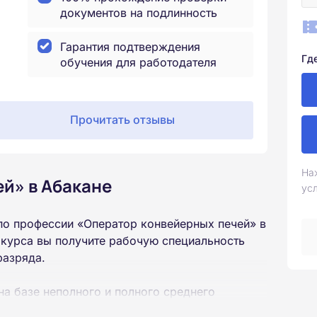
документов на подлинность
Гарантия подтверждения
Гд
обучения для работодателя
Прочитать отзывы
На
й» в Абакане
ус
по профессии «Оператор конвейерных печей» в
 курса вы получите рабочую специальность
разряда.
на базе неполного и полного среднего