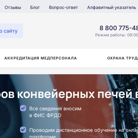
Отзывы
Блог
Вопрос-ответ
Алфавитный указатель
8 800 775-4
о сайту
Режим работы: 09:00
АККРЕДИТАЦИЯ МЕДПЕРСОНАЛА
ОХРАНА ТРУД
ов конвейерных печей 
Все сведения вносим
в ФИС ФРДО
Проводим дистанционное обучение на онла
платформе