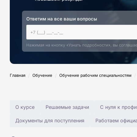
Ответим на все ваши вопросы
Нажимая на кнопку «Узнать подробности», вы соглаша
/
/
/
Главная
Обучение
Обучение рабочим специальностям
О курсе
Решаемые задачи
С нуля к профи
Документы для поступления
Работаем офици