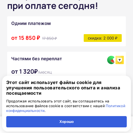
при оплате сегодня!
Одним платежом
от 15 850 ₽
17 850 ₽
скидка: 2 000 ₽
Частями без переплат
от 1 320₽
/месяц
Узнать подробнее
Этот сайт использует файлы cookie для
улучшения пользовательского опыта и анализа
После прохождения курса вы получите:
посещаемости
Продолжая использовать этот сайт, вы соглашаетесь на
Полный комплект официальных
использование файлов cookie в соответствии с нашей
Политикой
конфиденциальности
.
документов
Хорошо
Доступ к онлайн-платформе Академии
Главная
Регион
Поиск
Контакты
Компания