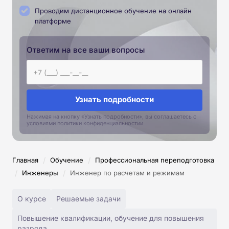
Проводим дистанционное обучение на онлайн
платформе
Ответим на все ваши вопросы
Узнать подробности
Нажимая на кнопку «Узнать подробности», вы соглашаетесь с
условиями политики конфиденциальностии
/
/
Главная
Обучение
Профессиональная переподготовка
/
/
Инженеры
Инженер по расчетам и режимам
О курсе
Решаемые задачи
Повышение квалификации, обучение для повышения
разряда