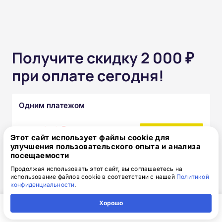
Получите скидку 2 000 ₽
при оплате сегодня!
Одним платежом
от 15 850 ₽
17 850 ₽
скидка: 2 000 ₽
Этот сайт использует файлы cookie для
улучшения пользовательского опыта и анализа
посещаемости
Частями без переплат
Продолжая использовать этот сайт, вы соглашаетесь на
использование файлов cookie в соответствии с нашей
Политикой
от 1 320₽
конфиденциальности
.
/месяц
Узнать подробнее
Хорошо
Главная
Регион
Поиск
Контакты
Компания