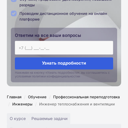
разряды
Проводим дистанционное обучение на онлайн
платформе
Ответим на все ваши вопросы
Узнать подробности
Нажимая на кнопку «Узнать подробности», вы соглашаетесь с
условиями политики конфиденциальностии
/
/
Главная
Обучение
Профессиональная переподготовка
/
/
Инженеры
Инженер теплоснабжения и вентиляции
О курсе
Решаемые задачи