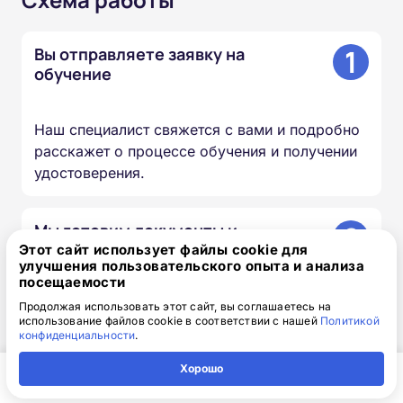
1
Вы отправляете заявку на
обучение
Наш специалист свяжется с вами и подробно
расскажет о процессе обучения и получении
удостоверения.
2
Мы готовим документы и
договор
Этот сайт использует файлы cookie для
улучшения пользовательского опыта и анализа
посещаемости
Все гарантийные обязательства прописаны в
Продолжая использовать этот сайт, вы соглашаетесь на
использование файлов cookie в соответствии с нашей
Политикой
договоре, к нему прилагается счёт на оплату.
конфиденциальности
.
Хорошо
3
Вы получаете доступ к учебным
Главная
Регион
Поиск
Контакты
Компания