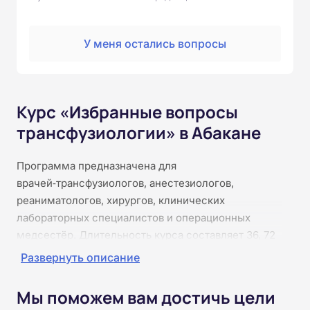
У меня остались вопросы
Курс «Избранные вопросы
трансфузиологии» в Абакане
Программа предназначена для
врачей‑трансфузиологов, анестезиологов,
реаниматологов, хирургов, клинических
лабораторных специалистов и операционных
медсестёр. Длительность курса составляет 36, 72
или 144 часа в зависимости от выбранного объёма.
Развернуть описание
Обучение полностью проходит онлайн: доступ к
текстовым материалам предоставляется в личном
Мы поможем вам достичь цели
кабинете, что позволяет осваивать программу в