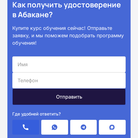
Как получить удостоверение
в Абакане?
Купите курс обучения сейчас! Отправьте
заявку, и мы поможем подобрать программу
обучения!
Где удобней ответить?