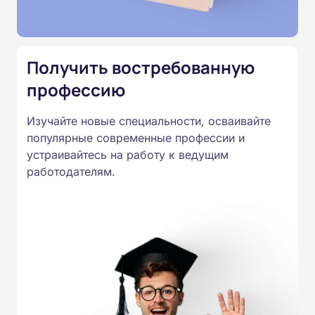
Подготовка ведется по всем
специальностям, утвержденным
Приказом Минпросвещения
Получить востребованную
России от 14.07.2023 N 534 в
профессию
соответствии с Федеральными
государственными
Изучайте новые специальности, осваивайте
образовательными стандартами
популярные современные профессии и
профессионального образования.
устраивайтесь на работу к ведущим
Удостоверения и дипломы о
работодателям.
прохождении обучения
принимаются работодателями по
всей России.