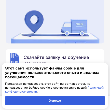
Скачайте заявку на обучение
.doc, 32.52 Кб
Этот сайт использует файлы cookie для
улучшения пользовательского опыта и анализа
Скачайте шаблон, заполните и отправьте по
посещаемости
электронной почте
info@1-academy.ru
.
Обязательно укажите контактный номер телефон.
Продолжая использовать этот сайт, вы соглашаетесь на
использование файлов cookie в соответствии с нашей
Политикой
Наш специалист свяжется с вами и утонит все
конфиденциальности
.
детали.
Хорошо
Главная
Регион
Поиск
Контакты
Компания