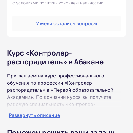
с условиями политики конфиденциальностии
У меня остались вопросы
Курс «Контролер-
распорядитель» в Абакане
Приглашаем на курс профессионального
обучения по профессии «Контролер-
распорядитель» в «Первой образовательной
Академии». По кончании курса вы получите
рабочую специальность «Контролер-
распорядитель» соответствующего разряда.
Развернуть описание
Пройти обучение и получить удостоверение
Поможем решить ваши задачи
можно на базе неполного и полного среднего