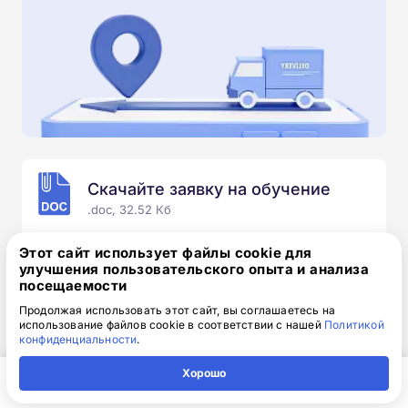
Скачайте заявку на обучение
.doc, 32.52 Кб
Скачайте шаблон, заполните и отправьте по
Этот сайт использует файлы cookie для
электронной почте
info@1-academy.ru
.
улучшения пользовательского опыта и анализа
посещаемости
Обязательно укажите контактный номер телефон.
Наш специалист свяжется с вами и утонит все
Продолжая использовать этот сайт, вы соглашаетесь на
использование файлов cookie в соответствии с нашей
Политикой
детали.
конфиденциальности
.
Хорошо
Главная
Регион
Поиск
Контакты
Компания