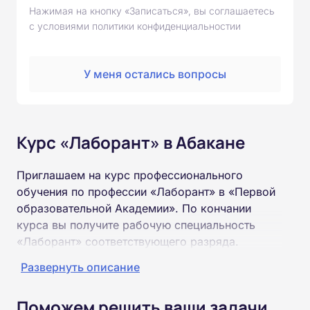
Нажимая на кнопку «Записаться», вы соглашаетесь
с условиями политики конфиденциальностии
У меня остались вопросы
Курс «Лаборант» в Абакане
Приглашаем на курс профессионального
обучения по профессии «Лаборант» в «Первой
образовательной Академии». По кончании
курса вы получите рабочую специальность
«Лаборант» соответствующего разряда.
Развернуть описание
Пройти обучение и получить удостоверение
можно на базе неполного и полного среднего
Поможем решить ваши задачи
образования (9 или 11 классов).