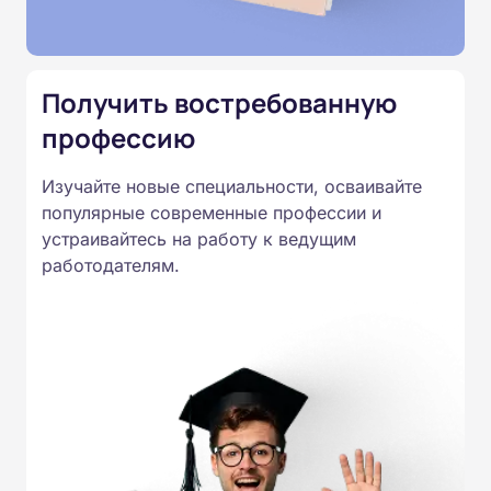
специальностям, утвержденным
Приказом Минпросвещения
России от 14.07.2023 N 534 в
Получить востребованную
соответствии с Федеральными
профессию
государственными
образовательными стандартами
Изучайте новые специальности, осваивайте
профессионального образования.
популярные современные профессии и
Удостоверения и дипломы о
устраивайтесь на работу к ведущим
прохождении обучения
работодателям.
принимаются работодателями по
всей России.