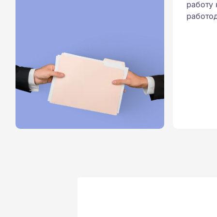
работу 
работод