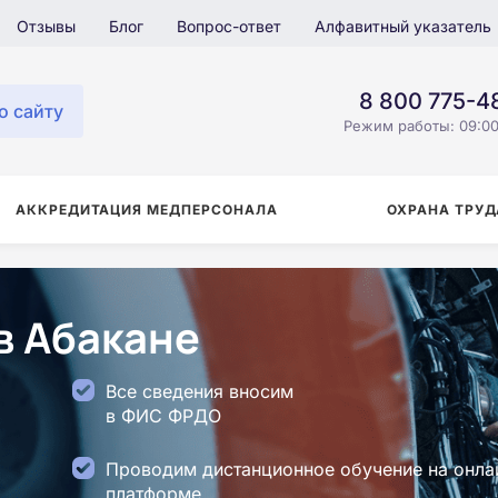
Отзывы
Блог
Вопрос-ответ
Алфавитный указатель
8 800 775-4
о сайту
Режим работы: 09:00
АККРЕДИТАЦИЯ МЕДПЕРСОНАЛА
ОХРАНА ТРУД
в Абакане
Все сведения вносим
в ФИС ФРДО
Проводим дистанционное обучение на онла
платформе