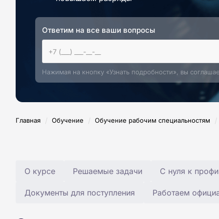
Ответим на все ваши вопросы
Нажимая на кнопку «Узнать подробности», вы соглаша
/
/
/
Главная
Обучение
Обучение рабочим специальностям
О курсе
Решаемые задачи
С нуля к профи
Документы для поступления
Работаем офици