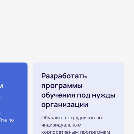
Разработать
м
программы
обучения под нужды
е
организации
й
Обучайте сотрудников по
йте по
индивидуальным
корпоративным программам