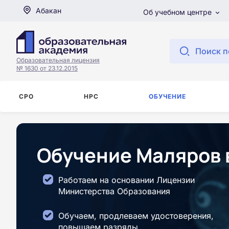
Абакан
Об учебном центре
Поиск п
Образовательная лицензия
№ 1630 от 23.12.2015
СРО
НРС
ОБУЧЕНИЕ
Обучение Маляров 
Работаем на основании Лицензии
Министерства Образования
Обучаем, продлеваем удостоверения,
повышаем разряды