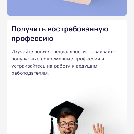
Подготовка ведется по всем
специальностям, утвержденным
Приказом Минпросвещения
Получить востребованную
России от 14.07.2023 N 534 в
профессию
соответствии с Федеральными
государственными
Изучайте новые специальности, осваивайте
образовательными стандартами
популярные современные профессии и
профессионального образования.
устраивайтесь на работу к ведущим
Удостоверения и дипломы о
работодателям.
прохождении обучения
принимаются работодателями по
всей России.