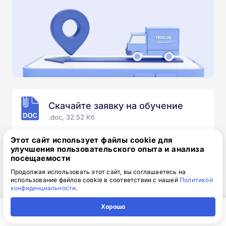
Скачайте заявку на обучение
.doc, 32.52 Кб
Скачайте шаблон, заполните и отправьте по
Этот сайт использует файлы cookie для
электронной почте
info@1-academy.ru
.
улучшения пользовательского опыта и анализа
посещаемости
Обязательно укажите контактный номер телефон.
Наш специалист свяжется с вами и утонит все
Продолжая использовать этот сайт, вы соглашаетесь на
использование файлов cookie в соответствии с нашей
Политикой
детали.
конфиденциальности
.
Хорошо
Главная
Регион
Поиск
Контакты
Компания