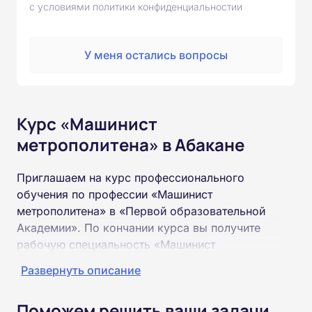
с условиями политики конфиденциальностии
У меня остались вопросы
Курс «Машинист
метрополитена» в Абакане
Приглашаем на курс профессионального
обучения по профессии «Машинист
метрополитена» в «Первой образовательной
Академии». По кончании курса вы получите
рабочую специальность «Машинист
метрополитена» соответствующего разряда.
Развернуть описание
Пройти обучение и получить удостоверение
Поможем решить ваши задачи
можно на базе неполного и полного среднего