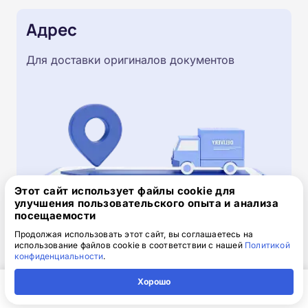
Адрес
Для доставки оригиналов документов
Этот сайт использует файлы cookie для
улучшения пользовательского опыта и анализа
посещаемости
Скачайте заявку на обучение
Продолжая использовать этот сайт, вы соглашаетесь на
использование файлов cookie в соответствии с нашей
Политикой
.doc, 32.52 Кб
конфиденциальности
.
Скачайте шаблон, заполните и отправьте по
Хорошо
электронной почте
info@1-academy.ru
.
Главная
Регион
Поиск
Контакты
Компания