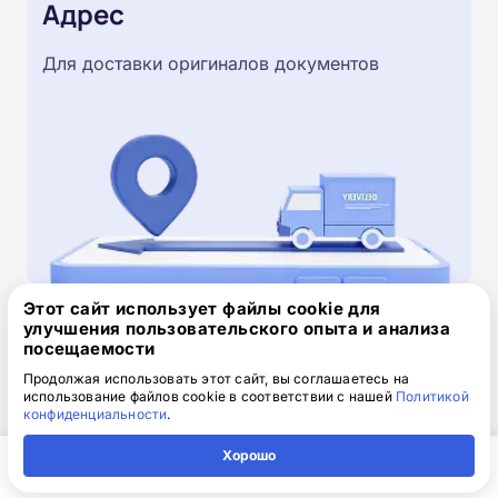
Адрес
Для доставки оригиналов документов
Этот сайт использует файлы cookie для
улучшения пользовательского опыта и анализа
Скачайте заявку на обучение
посещаемости
.doc, 32.52 Кб
Продолжая использовать этот сайт, вы соглашаетесь на
использование файлов cookie в соответствии с нашей
Политикой
конфиденциальности
.
Скачайте шаблон, заполните и отправьте по
электронной почте
info@1-academy.ru
.
Хорошо
Обязательно укажите контактный номер телефон.
Главная
Регион
Поиск
Контакты
Компания
Наш специалист свяжется с вами и утонит все