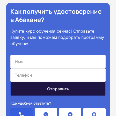
Как получить удостоверение
в Абакане?
Купите курс обучения сейчас! Отправьте
заявку, и мы поможем подобрать программу
обучения!
Где удобней ответить?