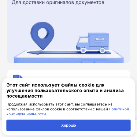
Для доставки оригиналов документов
Скачайте заявку на обучение
Этот сайт использует файлы cookie для
.doc, 32.52 Кб
улучшения пользовательского опыта и анализа
посещаемости
Скачайте шаблон, заполните и отправьте по
Продолжая использовать этот сайт, вы соглашаетесь на
электронной почте
info@1-academy.ru
.
использование файлов cookie в соответствии с нашей
Политикой
Обязательно укажите контактный номер телефон.
конфиденциальности
.
Наш специалист свяжется с вами и утонит все
Хорошо
детали.
Главная
Регион
Поиск
Контакты
Компания