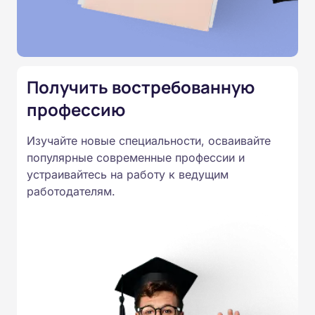
подтверждены лицензией
Министерства образования.
Подготовка ведется по всем
специальностям, утвержденным
Получить востребованную
Приказом Минпросвещения
России от 14.07.2023 N 534 в
профессию
соответствии с Федеральными
Изучайте новые специальности, осваивайте
государственными
популярные современные профессии и
образовательными стандартами
устраивайтесь на работу к ведущим
профессионального образования.
работодателям.
Удостоверения и дипломы о
прохождении обучения
принимаются работодателями по
всей России.