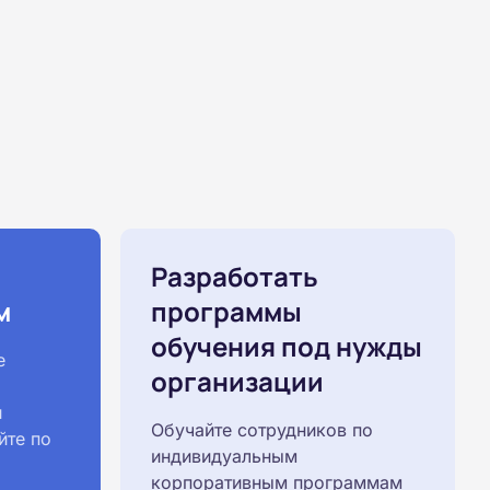
Разработать
м
программы
обучения под нужды
е
организации
й
Обучайте сотрудников по
йте по
индивидуальным
корпоративным программам