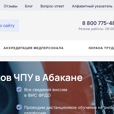
Отзывы
Блог
Вопрос-ответ
Алфавитный указатель
8 800 775-4
о сайту
Режим работы: 09:00
АККРЕДИТАЦИЯ МЕДПЕРСОНАЛА
ОХРАНА ТРУД
ов ЧПУ в Абакане
Все сведения вносим
в ФИС ФРДО
Проводим дистанционное обучение на онла
платформе