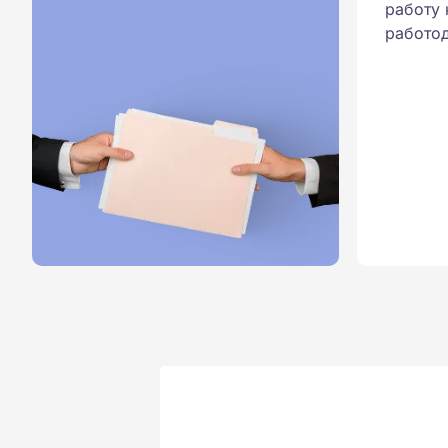
работу 
работод