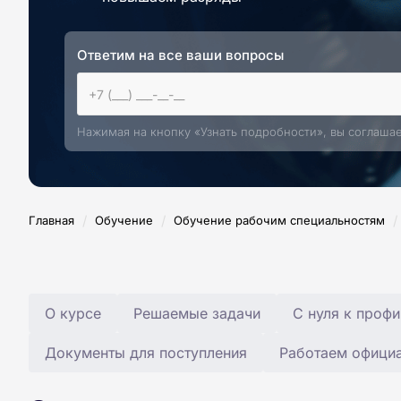
Ответим на все ваши вопросы
Нажимая на кнопку «Узнать подробности», вы соглаша
/
/
/
Главная
Обучение
Обучение рабочим специальностям
О курсе
Решаемые задачи
С нуля к профи
Документы для поступления
Работаем офици