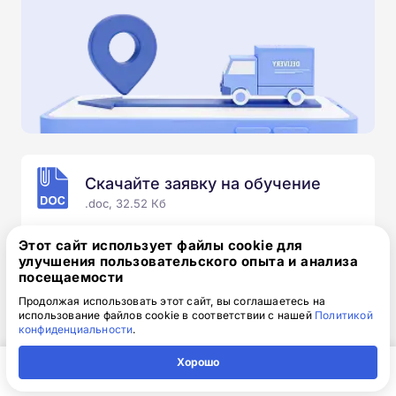
Скачайте заявку на обучение
.doc, 32.52 Кб
Скачайте шаблон, заполните и отправьте по
Этот сайт использует файлы cookie для
электронной почте
info@1-academy.ru
.
улучшения пользовательского опыта и анализа
посещаемости
Обязательно укажите контактный номер телефон.
Наш специалист свяжется с вами и утонит все
Продолжая использовать этот сайт, вы соглашаетесь на
использование файлов cookie в соответствии с нашей
Политикой
детали.
конфиденциальности
.
Хорошо
Главная
Регион
Поиск
Контакты
Компания