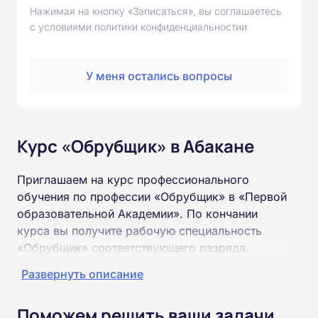
Нажимая на кнопку «Записаться», вы соглашаетесь
с условиями политики конфиденциальностии
У меня остались вопросы
Курс «Обрубщик» в Абакане
Приглашаем на курс профессионального
обучения по профессии «Обрубщик» в «Первой
образовательной Академии». По кончании
курса вы получите рабочую специальность
«Обрубщик» соответствующего разряда.
Развернуть описание
Пройти обучение и получить удостоверение
можно на базе неполного и полного среднего
Поможем решить ваши задачи
образования (9 или 11 классов).