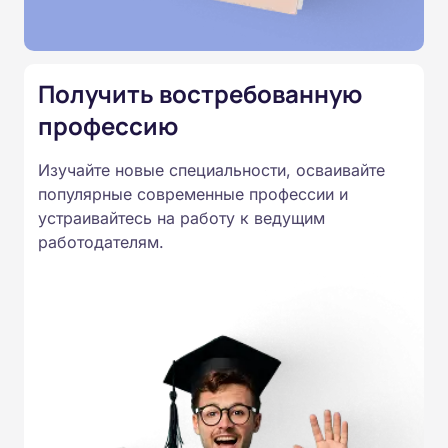
специальностям, утвержденным
Приказом Минпросвещения
России от 14.07.2023 N 534 в
Получить востребованную
соответствии с Федеральными
профессию
государственными
образовательными стандартами
Изучайте новые специальности, осваивайте
профессионального образования.
популярные современные профессии и
Удостоверения и дипломы о
устраивайтесь на работу к ведущим
прохождении обучения
работодателям.
принимаются работодателями по
всей России.