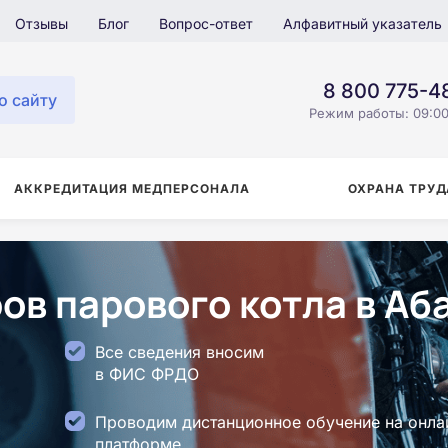
Отзывы
Блог
Вопрос-ответ
Алфавитный указатель
8 800 775-4
о сайту
Режим работы: 09:00
АККРЕДИТАЦИЯ МЕДПЕРСОНАЛА
ОХРАНА ТРУД
в парового котла в Аб
Все сведения вносим
в ФИС ФРДО
Проводим дистанционное обучение на онла
платформе