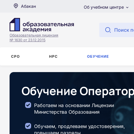
Абакан
Об учебном центре
Поиск п
Образовательная лицензия
№ 1630 от 23.12.2015
СРО
НРС
ОБУЧЕНИЕ
Обучение Операторо
Работаем на основании Лицензии
Министерства Образования
Обучаем, продлеваем удостоверения,
повышаем разряды