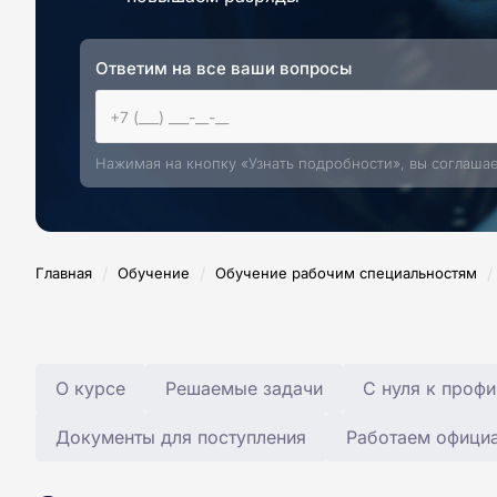
Ответим на все ваши вопросы
Нажимая на кнопку «Узнать подробности», вы соглаша
/
/
/
Главная
Обучение
Обучение рабочим специальностям
О курсе
Решаемые задачи
С нуля к профи
Документы для поступления
Работаем офици