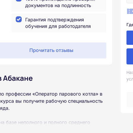
документов на подлинность
Гарантия подтверждения
Гд
обучения для работодателя
Прочитать отзывы
На
в Абакане
ус
о профессии «Оператор парового котла» в
 курса вы получите рабочую специальность
яда.
на базе неполного и полного среднего