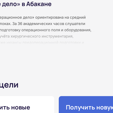
 дело» в Абакане
ерационное дело» ориентирована на средний
оках. За 36 академических часов слушатели
подготовку операционного поля и оборудования,
 учёта хирургического инструментария,
акже нюансы предоперационной подготовки и
дистанционно: без практических занятий,
представлены в виде текстовых лекций,
го освоения. Итоговое тестирование подтверждает
верения установленного образца.
 цели
ить новые
Получить нову