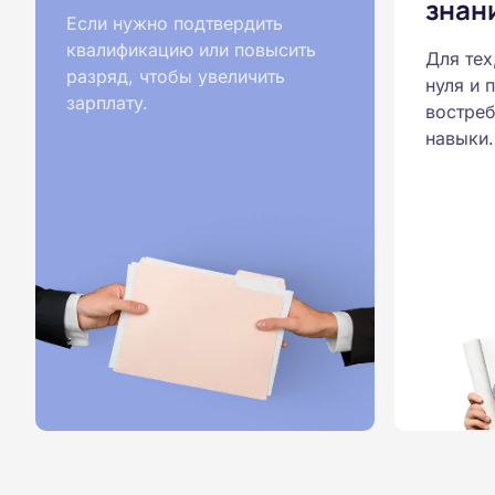
знан
Если нужно подтвердить
квалификацию или повысить
Для тех
разряд, чтобы увеличить
нуля и 
зарплату.
востреб
навыки.