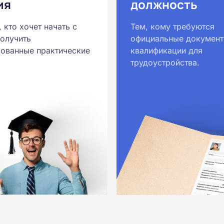
ия
должность
, кто хочет начать с
Тем, кому требуются
получить
официальные документ
ованные практические
квалификации для
трудоустройства.