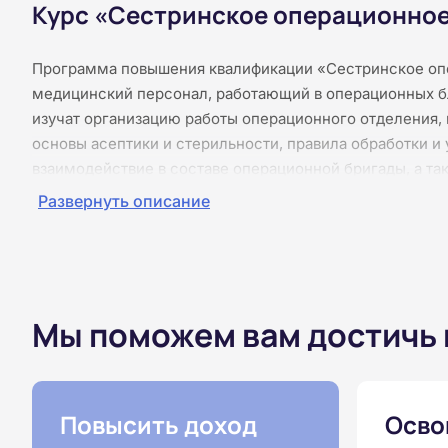
Курс «Сестринское операционное
Программа повышения квалификации «Сестринское оп
медицинский персонал, работающий в операционных бл
изучат организацию работы операционного отделения, 
основы асептики и стерильности, правила обработки и
взаимодействие в составе операционной бригады, а т
постоперационного ухода. Курс проводится полностью 
Развернуть описание
видеолекций и видеоконференций. Учебные материалы 
алгоритмов и ситуационных задач для самостоятельно
освоение программы и даёт право на получение удосто
Мы поможем вам достичь
Повысить доход
Осво