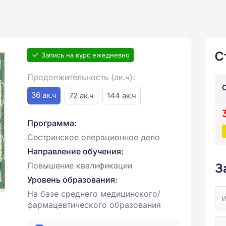
С
Запись на курс ежедневно
Продолжительность (ак.ч):
36 ак.ч
72 ак.ч
144 ак.ч
Программа:
Сестринское операционное дело
Направление обучения:
З
Повышение квалификации
Уровень образования:
На базе среднего медицинского/
фармацевтического образования