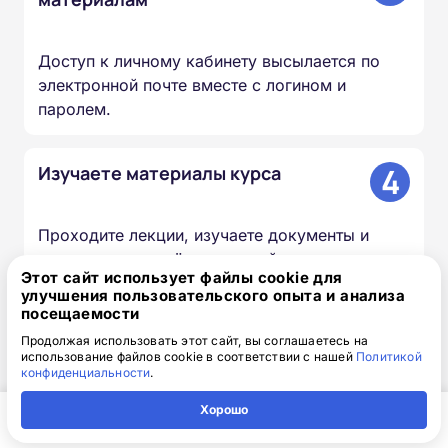
Доступ к личному кабинету высылается по
электронной почте вместе с логином и
паролем.
4
Изучаете материалы курса
Проходите лекции, изучаете документы и
презентации, сдаёте итоговый тест — в
Этот сайт использует файлы cookie для
удобное для вас время и темпе.
улучшения пользовательского опыта и анализа
посещаемости
Продолжая использовать этот сайт, вы соглашаетесь на
5
Мы вносим сведения в ФИС
использование файлов cookie в соответствии с нашей
Политикой
ФРДО
конфиденциальности
.
Хорошо
Информация о выданных удостоверениях и
Главная
Регион
Поиск
Контакты
Компания