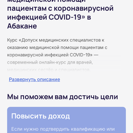
пациентам с коронавирусной
инфекцией COVID-19» в
Абакане
Курс «Допуск медицинских специалистов к
оказанию медицинской помощи пациентам с
коронавирусной инфекцией COVID-19» —
современный онлайн‑курс для врачей,
медицинских сестёр и специалистов,
привлекаемых к работе с пациентами с
Развернуть описание
коронавирусной инфекцией. Программа длится 36
часов и проходит полностью дистанционно, что
Мы поможем вам достичь цели
позволяет совмещать обучение с основной
деятельностью. Слушатели изучат эпидемиологию
Повысить доход
и патогенез COVID-19, правила организации
инфекционного контроля, использование средств
Если нужно подтвердить квалификацию или
индивидуальной защиты, тактику ведения