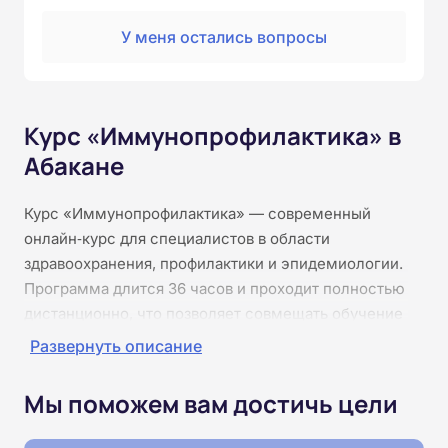
У меня остались вопросы
Курс «Иммунопрофилактика» в
Абакане
Курс «Иммунопрофилактика» — современный
онлайн‑курс для специалистов в области
здравоохранения, профилактики и эпидемиологии.
Программа длится 36 часов и проходит полностью
дистанционно, что позволяет совмещать обучение
с основной работой. Слушатели изучат методы
Развернуть описание
иммунопрофилактики, организацию и
планирование вакцинации, учет и ведение
Мы поможем вам достичь цели
медицинской документации, правовые основы и
нормативные документы. Обучение