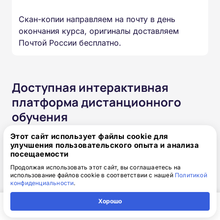
Скан-копии направляем на почту в день
окончания курса, оригиналы доставляем
Почтой России бесплатно.
Доступная интерактивная
платформа дистанционного
обучения
Этот сайт использует файлы cookie для
Онлайн-формат позволяет вам проходить
улучшения пользовательского опыта и анализа
обучение в любое время в любом месте и с
посещаемости
любого устройства. Организуйте свой учебный
Продолжая использовать этот сайт, вы соглашаетесь на
процесс так, как удобно именно вам.
использование файлов cookie в соответствии с нашей
Политикой
конфиденциальности
.
Хорошо
Круглосуточный доступ к
Главная
Регион
Поиск
Контакты
Компания