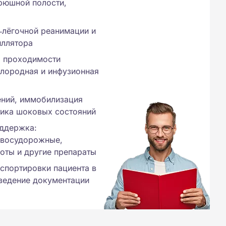
рюшной полости,
‑лёгочной реанимации и
иллятора
я проходимости
слородная и инфузионная
ений, иммобилизация
тика шоковых состояний
ддержка:
ивосудорожные,
доты и другие препараты
нспортировки пациента в
ведение документации