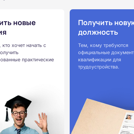
ить новые
Получить нову
ия
должность
, кто хочет начать с
Тем, кому требуются
получить
официальные документ
ованные практические
квалификации для
трудоустройства.