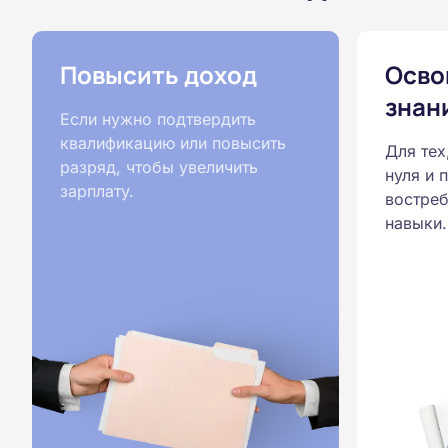
Повысить доход
Осво
знан
Если нужно подтвердить
квалификацию или повысить
Для тех
разряд, чтобы увеличить
нуля и 
зарплату.
востреб
навыки.