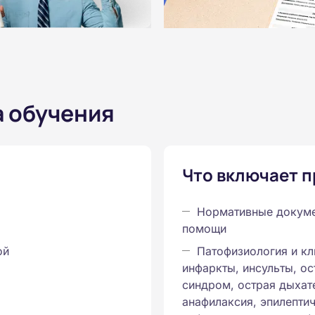
а обучения
Что включает 
Нормативные докуме
помощи
ой
Патофизиология и кл
инфаркты, инсульты, о
синдром, острая дыхат
анафилаксия, эпилептич