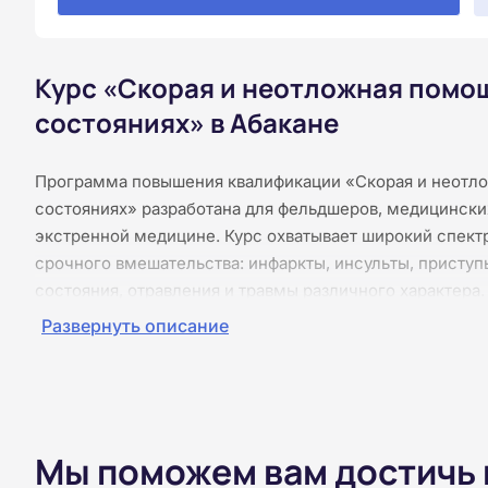
Курс «Скорая и неотложная помощ
состояниях» в Абакане
Программа повышения квалификации «Скорая и неотло
состояниях» разработана для фельдшеров, медицински
экстренной медицине. Курс охватывает широкий спект
срочного вмешательства: инфаркты, инсульты, присту
состояния, отравления и травмы различного характера
совмещать учёбу с работой и личными делами. За 144 
Развернуть описание
современные протоколы диагностики и оказания помо
техники обеспечения проходимости дыхательных путей
алгоритмы введения лекарственных средств и инфузио
текстовых лекций, схем, таблиц и контрольных задани
установленного образца.
Мы поможем вам достичь