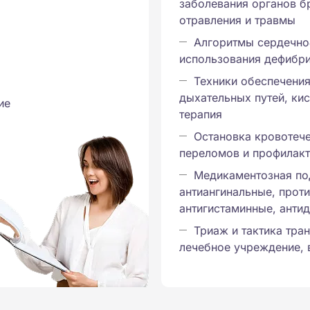
заболевания органов б
отравления и травмы
Алгоритмы сердечно
использования дефибр
Техники обеспечени
дыхательных путей, ки
ие
терапия
Остановка кровотеч
переломов и профилак
Медикаментозная по
антиангинальные, прот
антигистаминные, анти
Триаж и тактика тра
лечебное учреждение, 