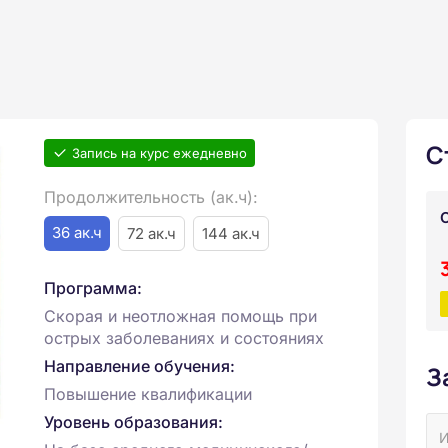
С
Запись на курс ежедневно
Продолжительность (ак.ч):
36 ак.ч
72 ак.ч
144 ак.ч
Программа:
Скорая и неотложная помощь при
острых заболеваниях и состояниях
Направление обучения:
З
Повышение квалификации
Уровень образования: