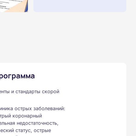
программа
нты и стандарты скорой
иника острых заболеваний:
стрый коронарный
ельная недостаточность,
еский статус, острые