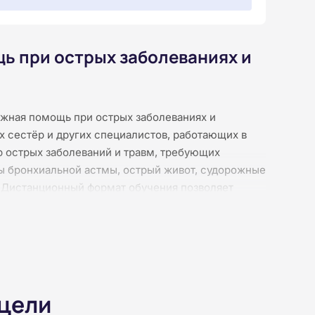
ь при острых заболеваниях и
жная помощь при острых заболеваниях и
х сестёр и других специалистов, работающих в
р острых заболеваний и травм, требующих
пы бронхиальной астмы, острый живот, судорожные
. Дистанционный формат обучения позволяет
академических часа слушатели изучат
щи, методы сердечно‑лёгочной реанимации,
, остановки кровотечений и иммобилизации,
нной терапии. Материал представлен в виде
й. По завершении курса вы получите удостоверение
 цели