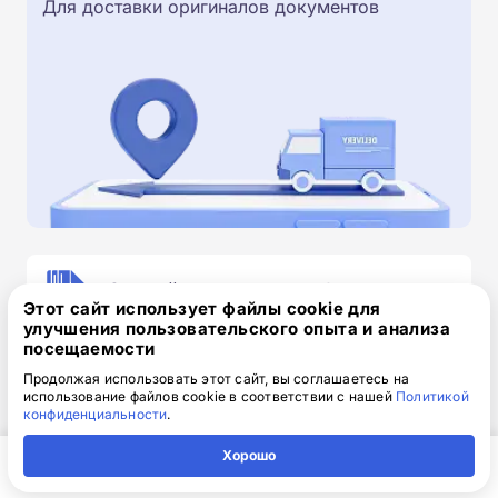
Для доставки оригиналов документов
Скачайте заявку на обучение
Этот сайт использует файлы cookie для
.doc, 32.52 Кб
улучшения пользовательского опыта и анализа
посещаемости
Скачайте шаблон, заполните и отправьте по
Продолжая использовать этот сайт, вы соглашаетесь на
электронной почте
info@1-academy.ru
.
использование файлов cookie в соответствии с нашей
Политикой
Обязательно укажите контактный номер телефон.
конфиденциальности
.
Наш специалист свяжется с вами и утонит все
Хорошо
детали.
Главная
Регион
Поиск
Контакты
Компания