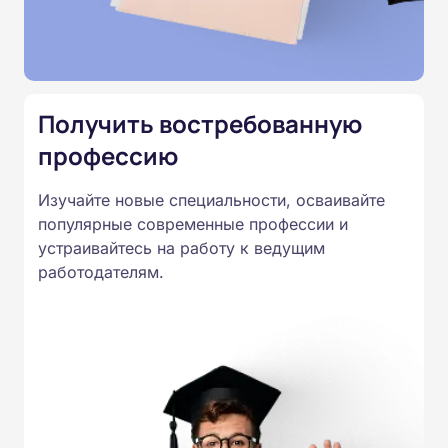
подтверждены лицензией
Министерства образования.
Подготовка ведется по всем
специальностям, утвержденным
Получить востребованную
Приказом Минпросвещения
России от 14.07.2023 N 534 в
профессию
соответствии с Федеральными
Изучайте новые специальности, осваивайте
государственными
популярные современные профессии и
образовательными стандартами
устраивайтесь на работу к ведущим
профессионального образования.
работодателям.
Удостоверения и дипломы о
прохождении обучения
принимаются работодателями по
всей России.