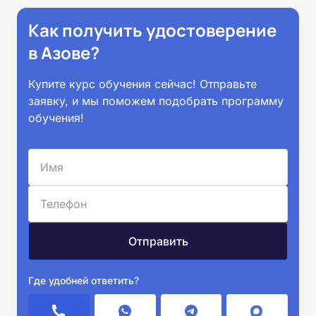
Как получить удостоверение
в Азове?
Купите курс обучения сейчас! Отправьте
заявку, и мы поможем подобрать программу
обучения!
Где удобней ответить?