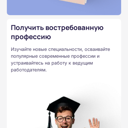
Подготовка ведется по всем
специальностям, утвержденным
Приказом Минпросвещения
Получить востребованную
России от 14.07.2023 N 534 в
профессию
соответствии с Федеральными
государственными
Изучайте новые специальности, осваивайте
образовательными стандартами
популярные современные профессии и
профессионального образования.
устраивайтесь на работу к ведущим
Удостоверения и дипломы о
работодателям.
прохождении обучения
принимаются работодателями по
всей России.