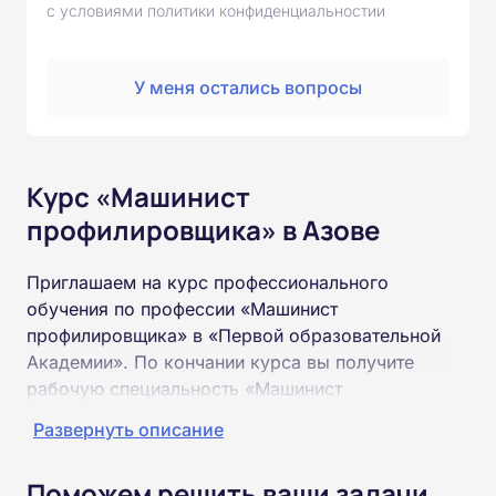
с условиями политики конфиденциальностии
У меня остались вопросы
Курс «Машинист
профилировщика» в Азове
Приглашаем на курс профессионального
обучения по профессии «Машинист
профилировщика» в «Первой образовательной
Академии». По кончании курса вы получите
рабочую специальность «Машинист
профилировщика» соответствующего разряда.
Развернуть описание
Пройти обучение и получить удостоверение
Поможем решить ваши задачи
можно на базе неполного и полного среднего