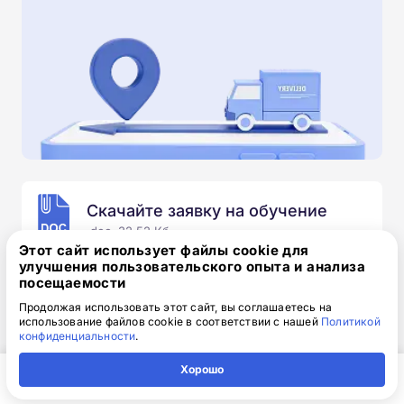
Скачайте заявку на обучение
.doc, 32.52 Кб
Этот сайт использует файлы cookie для
улучшения пользовательского опыта и анализа
Скачайте шаблон, заполните и отправьте по
посещаемости
электронной почте
info@1-academy.ru
.
Обязательно укажите контактный номер телефон.
Продолжая использовать этот сайт, вы соглашаетесь на
использование файлов cookie в соответствии с нашей
Политикой
Наш специалист свяжется с вами и утонит все
конфиденциальности
.
детали.
Хорошо
Главная
Регион
Поиск
Контакты
Компания