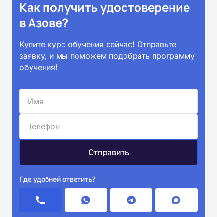
Как получить удостоверение
в Азове?
Купите курс обучения сейчас! Отправьте
заявку, и мы поможем подобрать программу
обучения!
Где удобней ответить?