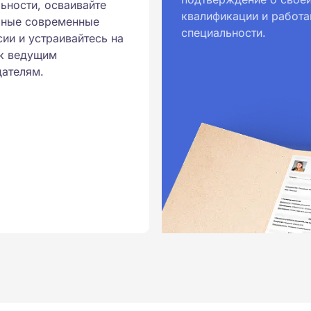
ьности, осваивайте
квалификации и работа
ионального образования.
рные современные
специальности.
и обучения принимаются
ии и устраивайтесь на
к ведущим
ателям.