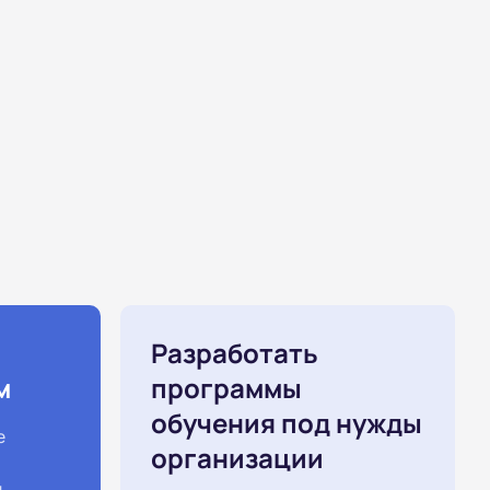
Разработать
м
программы
обучения под нужды
е
организации
й