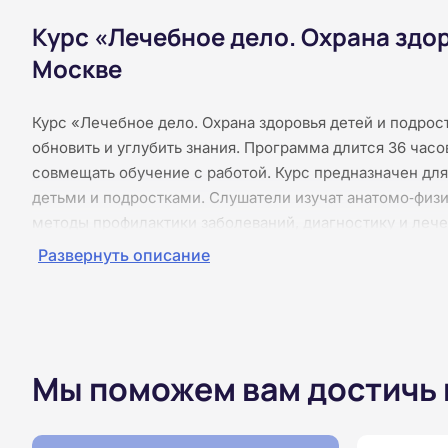
Курс «Лечебное дело. Охрана здор
Москве
Курс «Лечебное дело. Охрана здоровья детей и подро
обновить и углубить знания. Программа длится 36 часо
совмещать обучение с работой. Курс предназначен дл
детьми и подростками. Слушатели изучат анатомо‑физ
методы профилактики заболеваний, диагностику и лече
принципы охраны здоровья и мониторинг развития. Пр
Развернуть описание
взаимодействия с родителями и соблюдение этических
занятий: все материалы представлены в текстовом вид
поэтому вы можете учиться в удобное для вас время. 
итоговая аттестация проводится онлайн. По завершени
квалификации.
Мы поможем вам достичь