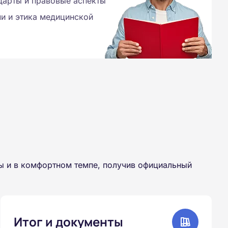
дарты и правовые аспекты
и и этика медицинской
ы и в комфортном темпе, получив официальный
Итог и документы