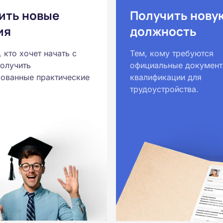
ить новые
Получить нову
ия
должность
, кто хочет начать с
Тем, кому требуются
получить
официальные документ
ованные практические
квалификации для
трудоустройства.