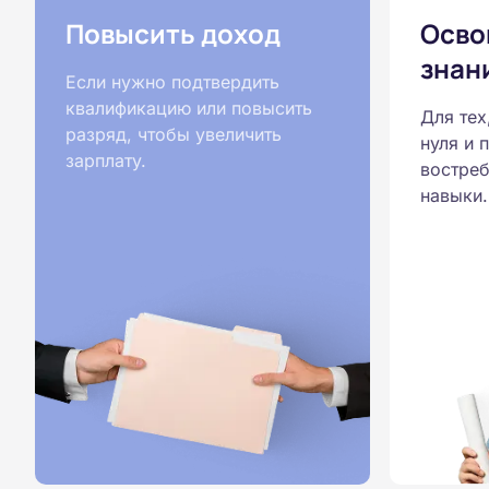
Повысить доход
Осво
знан
Если нужно подтвердить
квалификацию или повысить
Для тех
разряд, чтобы увеличить
нуля и 
зарплату.
востреб
навыки.