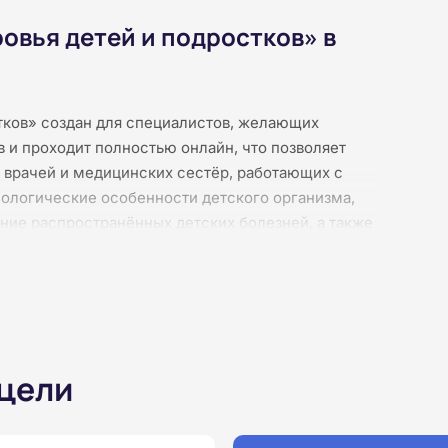
овья детей и подростков» в
стков» создан для специалистов, желающих
в и проходит полностью онлайн, что позволяет
я врачей и медицинских сестёр, работающих с
иологические особенности детского организма,
ние распространённых детских болезней, а также
ограмма также охватывает вопросы
 норм. Обучение проходит без практических
е, без видеолекций и без видеоконференций,
После каждого модуля предусмотрены тесты, а
и курса выдаётся удостоверение о повышении
 цели