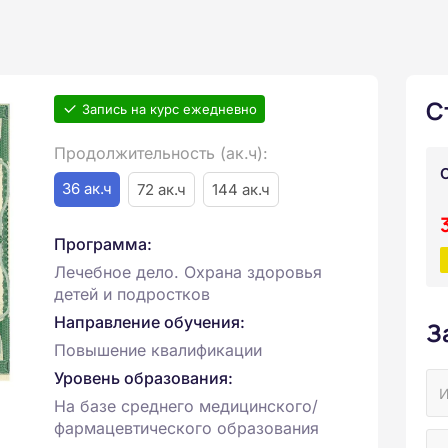
С
Запись на курс ежедневно
Продолжительность (ак.ч):
36 ак.ч
72 ак.ч
144 ак.ч
Программа:
Лечебное дело. Охрана здоровья
детей и подростков
Направление обучения:
З
Повышение квалификации
Уровень образования:
На базе среднего медицинского/
фармацевтического образования