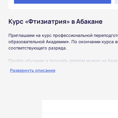
Курс «Фтизиатрия» в Абакане
Приглашаем на курс профессиональной переподгот
образовательной Академии». По окончании курса в
соответствующего разряда.
Пройти обучение и получить диплом можно на базе
образования (ВУЗ, колледж, техникум).
Развернуть описание
Обучение проводится дистанционно на собственной
можно из любой точки России.
Документы об окончании курса и «корочки» о пол
Почтой России. При необходимости скан-копия выс
окончания курса обучения.