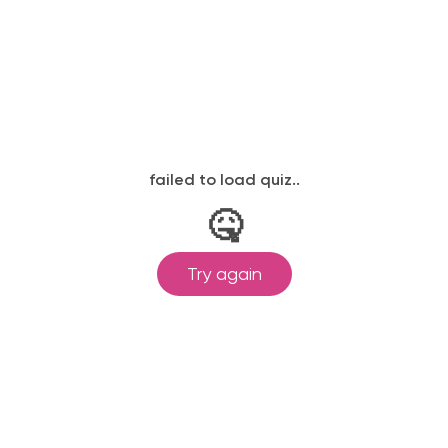
законодательству, подтверждены
одготовка ведется по всем
ом Минпросвещения России от
ральными государственными
ионального образования.
и обучения принимаются