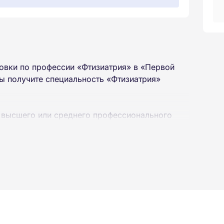
овки по профессии «Фтизиатрия» в «Первой
ы получите специальность «Фтизиатрия»
 высшего или среднего профессионального
 интернет-платформе Академии. Пройти курсы
ученной профессии высылаются в ваш адрес
ылается на электронную почту в день