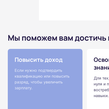
Мы поможем вам достичь
Повысить доход
Осво
знан
Если нужно подтвердить
квалификацию или повысить
Для тех
разряд, чтобы увеличить
нуля и 
зарплату.
востреб
навыки.