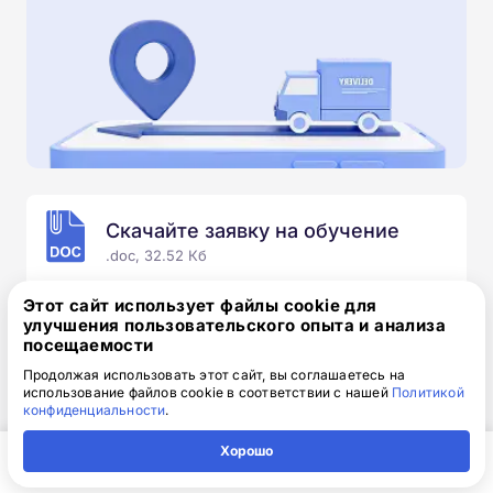
Скачайте заявку на обучение
.doc, 32.52 Кб
Скачайте шаблон, заполните и отправьте по
Этот сайт использует файлы cookie для
электронной почте
info@1-academy.ru
.
улучшения пользовательского опыта и анализа
посещаемости
Обязательно укажите контактный номер телефон.
Наш специалист свяжется с вами и утонит все
Продолжая использовать этот сайт, вы соглашаетесь на
использование файлов cookie в соответствии с нашей
Политикой
детали.
конфиденциальности
.
Хорошо
Главная
Регион
Поиск
Контакты
Компания