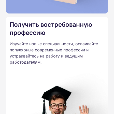
Подготовка ведется по всем
специальностям, утвержденным
Приказом Минпросвещения
Получить востребованную
России от 14.07.2023 N 534 в
профессию
соответствии с Федеральными
государственными
Изучайте новые специальности, осваивайте
образовательными стандартами
популярные современные профессии и
профессионального образования.
устраивайтесь на работу к ведущим
Удостоверения и дипломы о
работодателям.
прохождении обучения
принимаются работодателями по
всей России.