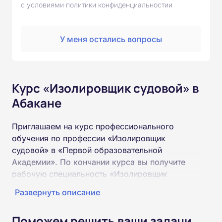
с условиями политики конфиденциальностии
У меня остались вопросы
Курс «Изолировщик судовой» в
Абакане
Приглашаем на курс профессионального
обучения по профессии «Изолировщик
судовой» в «Первой образовательной
Академии». По кончании курса вы получите
рабочую специальность «Изолировщик
судовой» соответствующего разряда.
Развернуть описание
Пройти обучение и получить удостоверение
Поможем решить ваши задачи
можно на базе неполного и полного среднего