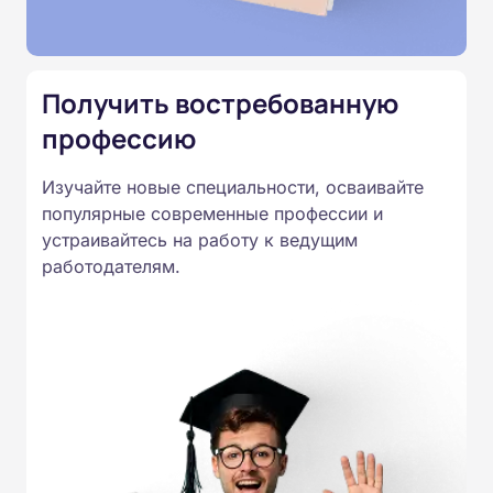
специальностям, утвержденным
Приказом Минпросвещения
России от 14.07.2023 N 534 в
Получить востребованную
соответствии с Федеральными
профессию
государственными
образовательными стандартами
Изучайте новые специальности, осваивайте
профессионального образования.
популярные современные профессии и
Удостоверения и дипломы о
устраивайтесь на работу к ведущим
прохождении обучения
работодателям.
принимаются работодателями по
всей России.