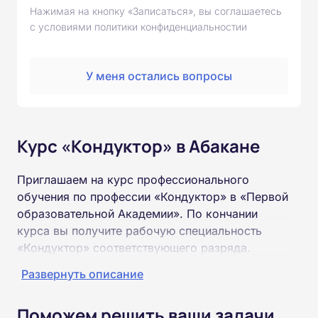
Нажимая на кнопку «Записаться», вы соглашаетесь
с условиями политики конфиденциальностии
У меня остались вопросы
Курс «Кондуктор» в Абакане
Приглашаем на курс профессионального
обучения по профессии «Кондуктор» в «Первой
образовательной Академии». По кончании
курса вы получите рабочую специальность
«Кондуктор» соответствующего разряда.
Развернуть описание
Пройти обучение и получить удостоверение
можно на базе неполного и полного среднего
Поможем решить ваши задачи
образования (9 или 11 классов).