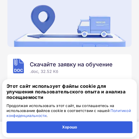
Скачайте заявку на обучение
.doc, 32.52 Кб
Скачайте шаблон, заполните и отправьте по
Этот сайт использует файлы cookie для
электронной почте
info@1-academy.ru
.
улучшения пользовательского опыта и анализа
посещаемости
Обязательно укажите контактный номер телефон.
Наш специалист свяжется с вами и утонит все
Продолжая использовать этот сайт, вы соглашаетесь на
использование файлов cookie в соответствии с нашей
Политикой
детали.
конфиденциальности
.
Хорошо
Главная
Регион
Поиск
Контакты
Компания