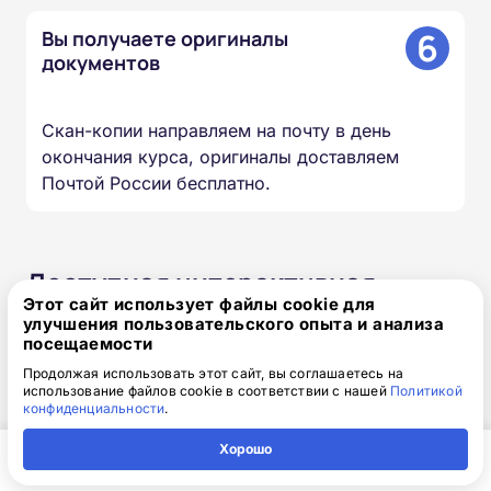
6
Вы получаете оригиналы
документов
Скан-копии направляем на почту в день
окончания курса, оригиналы доставляем
Почтой России бесплатно.
Доступная интерактивная
Этот сайт использует файлы cookie для
платформа дистанционного
улучшения пользовательского опыта и анализа
обучения
посещаемости
Продолжая использовать этот сайт, вы соглашаетесь на
использование файлов cookie в соответствии с нашей
Политикой
Онлайн-формат позволяет вам проходить
конфиденциальности
.
обучение в любое время в любом месте и с
Хорошо
любого устройства. Организуйте свой учебный
процесс так, как удобно именно вам.
Главная
Регион
Поиск
Контакты
Компания