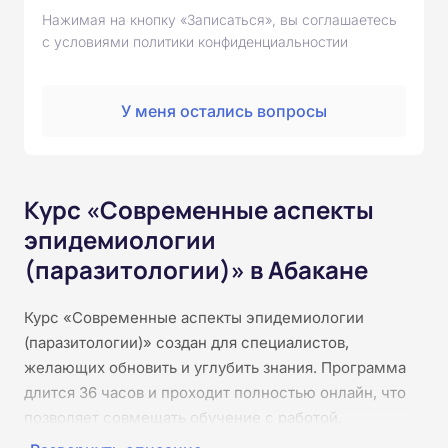
Нажимая на кнопку «Записаться», вы соглашаетесь
с условиями политики конфиденциальностии
У меня остались вопросы
Курс «Современные аспекты
эпидемиологии
(паразитологии)» в Абакане
Курс «Современные аспекты эпидемиологии
(паразитологии)» создан для специалистов,
желающих обновить и углубить знания. Программа
длится 36 часов и проходит полностью онлайн, что
позволяет совмещать обучение с работой.
Слушатели изучат актуальные вопросы