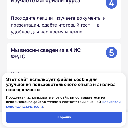
4
Изучаете материалы курса
Проходите лекции, изучаете документы и
презентации, сдаёте итоговый тест — в
удобное для вас время и темпе.
5
Мы вносим сведения в ФИС
ФРДО
Информация о выданных удостоверениях и
Этот сайт использует файлы cookie для
дипломах передаётся в федеральный реестр в
улучшения пользовательского опыта и анализа
течение 20–60 дней.
посещаемости
Продолжая использовать этот сайт, вы соглашаетесь на
использование файлов cookie в соответствии с нашей
Политикой
6
Вы получаете оригиналы
конфиденциальности
.
документов
Хорошо
Главная
Регион
Поиск
Контакты
Компания