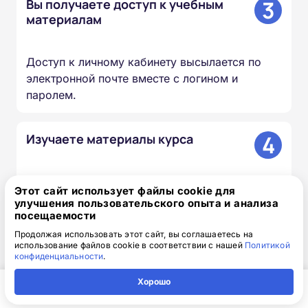
3
Вы получаете доступ к учебным
материалам
Доступ к личному кабинету высылается по
электронной почте вместе с логином и
паролем.
4
Изучаете материалы курса
Проходите лекции, изучаете документы и
Этот сайт использует файлы cookie для
презентации, сдаёте итоговый тест — в
улучшения пользовательского опыта и анализа
удобное для вас время и темпе.
посещаемости
Продолжая использовать этот сайт, вы соглашаетесь на
использование файлов cookie в соответствии с нашей
Политикой
5
Мы вносим сведения в ФИС
конфиденциальности
.
ФРДО
Хорошо
Главная
Регион
Поиск
Контакты
Компания