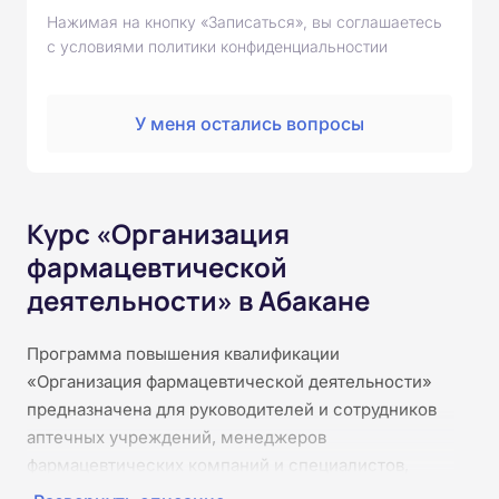
Нажимая на кнопку «Записаться», вы соглашаетесь
с условиями политики конфиденциальностии
У меня остались вопросы
Курс «Организация
фармацевтической
деятельности» в Абакане
Программа повышения квалификации
«Организация фармацевтической деятельности»
предназначена для руководителей и сотрудников
аптечных учреждений, менеджеров
фармацевтических компаний и специалистов,
ответственных за организацию работы в сфере