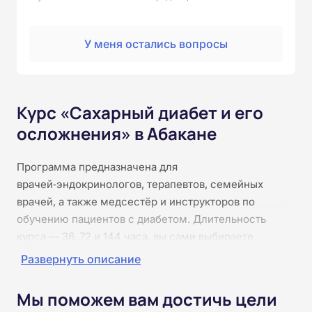
У меня остались вопросы
Курс «Сахарный диабет и его
осложнения» в Абакане
Программа предназначена для
врачей‑эндокринологов, терапевтов, семейных
врачей, а также медсестёр и инструкторов по
обучению пациентов с диабетом. Длительность
курса — 36, 72 и 144 часа, вы сами выбираете
подходящий объём занятий. Занятия проходят
Развернуть описание
удалённо: все материалы доступны в личном
кабинете в любое время. Вы разберётесь в
Мы поможем вам достичь цели
патофизиологии разных типов диабета, научитесь