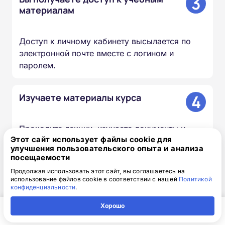
3
материалам
Доступ к личному кабинету высылается по
электронной почте вместе с логином и
паролем.
4
Изучаете материалы курса
Проходите лекции, изучаете документы и
Этот сайт использует файлы cookie для
презентации, сдаёте итоговый тест — в
улучшения пользовательского опыта и анализа
удобное для вас время и темпе.
посещаемости
Продолжая использовать этот сайт, вы соглашаетесь на
использование файлов cookie в соответствии с нашей
Политикой
5
Мы вносим сведения в ФИС
конфиденциальности
.
ФРДО
Хорошо
Главная
Регион
Поиск
Контакты
Компания