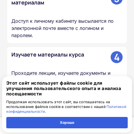
материалам
Доступ к личному кабинету высылается по
электронной почте вместе с логином и
паролем.
4
Изучаете материалы курса
Проходите лекции, изучаете документы и
презентации, сдаёте итоговый тест — в
Этот сайт использует файлы cookie для
удобное для вас время и темпе.
улучшения пользовательского опыта и анализа
посещаемости
Продолжая использовать этот сайт, вы соглашаетесь на
5
Мы вносим сведения в ФИС
использование файлов cookie в соответствии с нашей
Политикой
конфиденциальности
.
ФРДО
Хорошо
Информация о выданных удостоверениях и
Главная
Регион
Поиск
Контакты
Компания